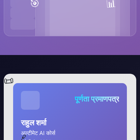
📊
🎯
📜
पूर्णता प्रमाणपत्र
राहुल शर्मा
🔗
अल्टीमेट AI कोर्स