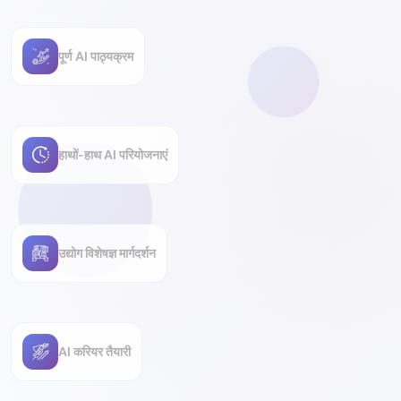
पूर्ण AI पाठ्यक्रम
हाथों-हाथ AI परियोजनाएं
उद्योग विशेषज्ञ मार्गदर्शन
AI करियर तैयारी