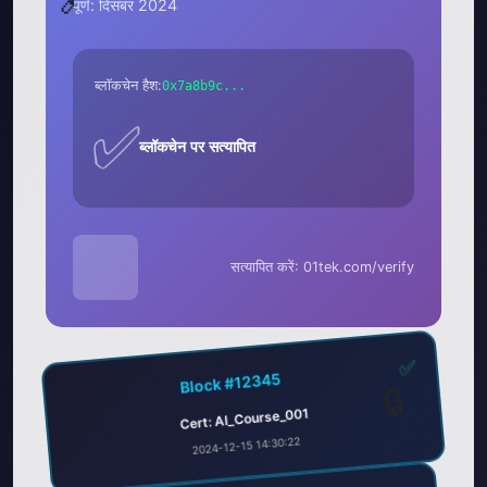
पूर्ण: दिसंबर 2024
ब्लॉकचेन हैश:
0x7a8b9c...
✅
ब्लॉकचेन पर सत्यापित
सत्यापित करें: 01tek.com/verify
✅
Block #12345
🔒
Cert: AI_Course_001
2024-12-15 14:30:22
✅