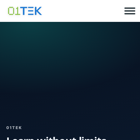
01TEK