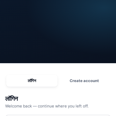
लॉगिन
Create account
लॉगिन
Welcome back — continue where you left off.